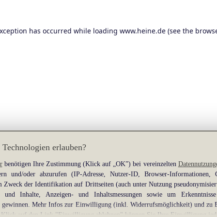
exception has occurred while loading
www.heine.de
(see the
browse
 Technologien erlauben?
r
benötigen Ihre Zustimmung (Klick auf „OK”) bei vereinzelten
Datennutzung
rn und/oder abzurufen (IP-Adresse, Nutzer-ID, Browser-Informationen,
 Zweck der Identifikation auf Drittseiten (auch unter Nutzung pseudonymisier
gen und Inhalte, Anzeigen- und Inhaltsmessungen sowie um Erkenntniss
gewinnen. Mehr Infos zur Einwilligung (inkl. Widerrufsmöglichkeit) und zu 
 Klick auf den Link "Einwilligung ablehnen" können Sie Ihre Einwilligung jed