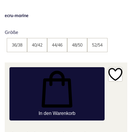
ecru-marine
Größe
36/38
40/42
44/46
48/50
52/54
In den Warenkorb