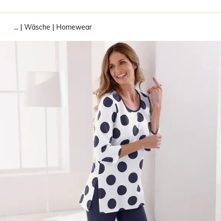
|
|
...
Wäsche
Homewear