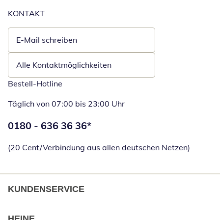
KONTAKT
E-Mail schreiben
Öffnet E-Mail-Client
Alle Kontaktmöglichkeiten
Bestell-Hotline
Täglich von 07:00 bis 23:00 Uhr
Telefonnummer:
0180 - 636 36 36
*
Öffnet Telefon
(20 Cent/Verbindung aus allen deutschen Netzen)
KUNDENSERVICE
HEINE