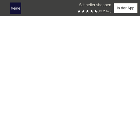
Schneller shoppen
in der App
(13.2 tsd)
Zum Hauptinhalt springen