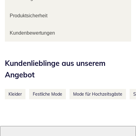
Produktsicherheit
Kundenbewertungen
Kategorie-Empfehlungen überspringen
Kundenlieblinge aus unserem
Angebot
Kleider
Festliche Mode
Mode für Hochzeitsgäste
S