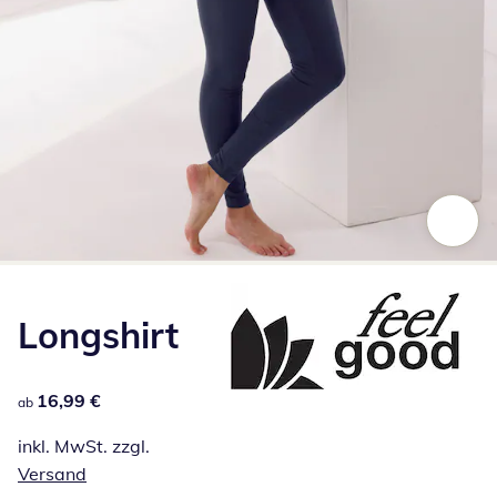
Zum Vergrößern auf das Bild klicken
Longshirt
16,99 €
16,99 €
ab
inkl. MwSt. zzgl.
Versand