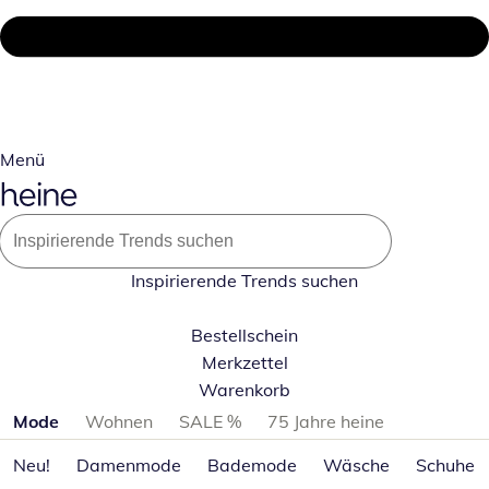
Menü
Inspirierende Trends suchen
Bestellschein
Merkzettel
Warenkorb
Produktkategorien überspringen
Mode
Wohnen
SALE %
75 Jahre heine
Neu!
Damenmode
Bademode
Wäsche
Schuhe