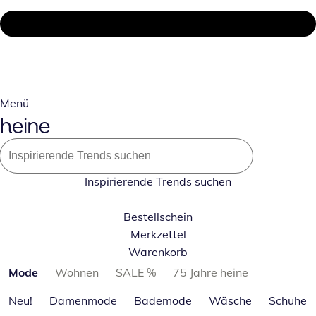
Menü
Inspirierende Trends suchen
Bestellschein
Merkzettel
Warenkorb
Produktkategorien überspringen
Mode
Wohnen
SALE %
75 Jahre heine
Neu!
Damenmode
Bademode
Wäsche
Schuhe