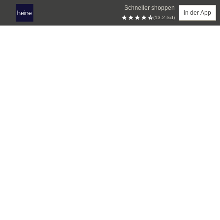
Schneller shoppen
in der App
(13.2 tsd)
Zum Hauptinhalt springen