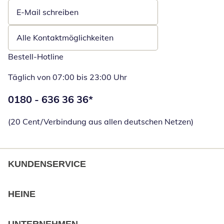
E-Mail schreiben
Öffnet E-Mail-Client
Alle Kontaktmöglichkeiten
Bestell-Hotline
Täglich von 07:00 bis 23:00 Uhr
Telefonnummer:
0180 - 636 36 36
*
Öffnet Telefon
(20 Cent/Verbindung aus allen deutschen Netzen)
KUNDENSERVICE
HEINE