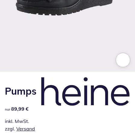
Zum Vergrößern auf das Bild klicken
Pumps
89,99 €
89,99 €
nur
inkl. MwSt.
zzgl.
Versand