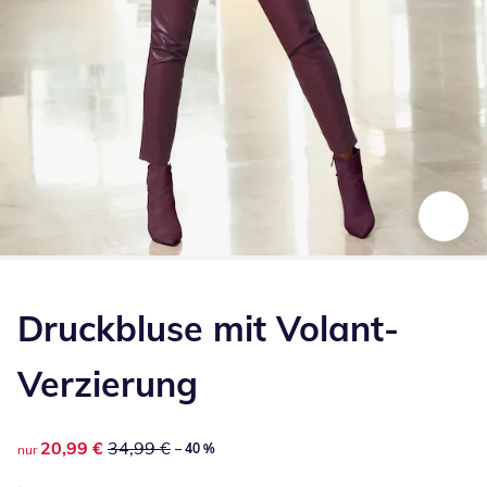
Zum Vergrößern auf das Bild klicken
Druckbluse mit Volant-
Verzierung
reduzierter Preis 20,99 €, vorheriger Preis: 34,99 €
20,99 €
34,99 €
– 40 %
nur