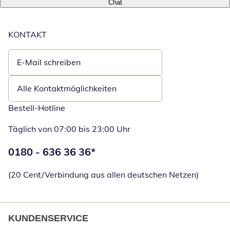
Chat
KONTAKT
E-Mail schreiben
Öffnet E-Mail-Client
Alle Kontaktmöglichkeiten
Bestell-Hotline
Täglich von 07:00 bis 23:00 Uhr
Telefonnummer:
0180 - 636 36 36
*
Öffnet Telefon
(20 Cent/Verbindung aus allen deutschen Netzen)
KUNDENSERVICE