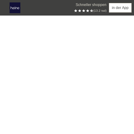
Schneller shoppen
in der App
(13.2 tsd)
Zum Hauptinhalt springen