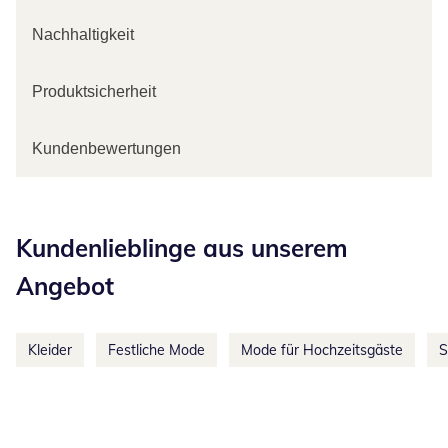
Nachhaltigkeit
Produktsicherheit
Kundenbewertungen
Kategorie-Empfehlungen überspringen
Kundenlieblinge aus unserem
Angebot
Kleider
Festliche Mode
Mode für Hochzeitsgäste
S