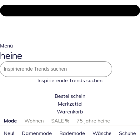
Menü
Inspirierende Trends suchen
Bestellschein
Merkzettel
Warenkorb
Produktkategorien überspringen
Mode
Wohnen
SALE %
75 Jahre heine
Neu!
Damenmode
Bademode
Wäsche
Schuhe