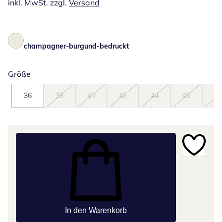
inkl. MwSt. zzgl.
Versand
champagner-burgund-bedruckt
Größe
36
38
40
42
44
46
48
In den Warenkorb