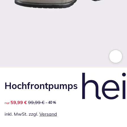
Zum Vergrößern auf das Bild klicken
Hochfrontpumps
reduzierter Preis 59,99 €, vorheriger Preis: 99,99 €
59,99 €
99,99 €
– 40 %
nur
inkl. MwSt. zzgl.
Versand