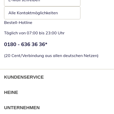
Öffnet E-Mail-Client
Alle Kontaktmöglichkeiten
Bestell-Hotline
Täglich von 07:00 bis 23:00 Uhr
Telefonnummer:
0180 - 636 36 36
*
Öffnet Telefon
(20 Cent/Verbindung aus allen deutschen Netzen)
KUNDENSERVICE
HEINE
UNTERNEHMEN