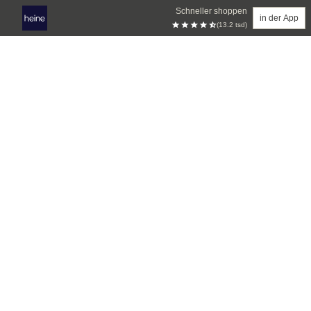
Schneller shoppen
in der App
(13.2 tsd)
Zum Hauptinhalt springen