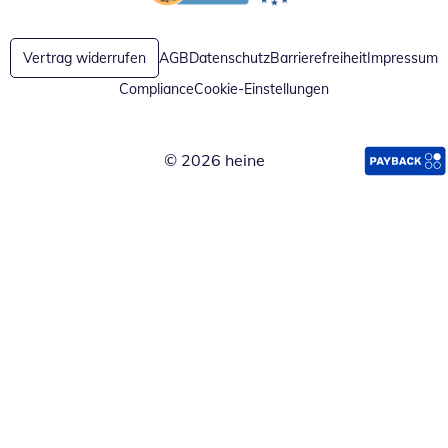
Öffnet in neuem Fenster
Öffnet in neuem Fenster
Vertrag widerrufen
AGB
Datenschutz
Barrierefreiheit
Impressum
Compliance
Cookie-Einstellungen
© 2026 heine