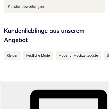
Kundenbewertungen
Kategorie-Empfehlungen überspringen
Kundenlieblinge aus unserem
Angebot
Kleider
Festliche Mode
Mode für Hochzeitsgäste
S