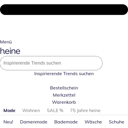
Menü
Inspirierende Trends suchen
Bestellschein
Merkzettel
Warenkorb
Produktkategorien überspringen
Mode
Wohnen
SALE %
75 Jahre heine
Neu!
Damenmode
Bademode
Wäsche
Schuhe