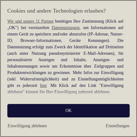
information).
Cookies und andere Technologien erlauben?
Wir und unsere 11 Partner
benötigen Ihre Zustimmung (Klick auf
„OK”) bei vereinzelten
Datennutzungen
, um Informationen auf
einem Gerät zu speichern und/oder abzurufen (IP-Adresse, Nutzer-
ID, Browser-Informationen, Geräte Kennungen). Die
Datennutzung erfolgt zum Zweck der Identifikation auf Drittseiten
(auch unter Nutzung pseudonymisierter E-Mail-Adressen), für
personalisierte Anzeigen und Inhalte, Anzeigen- und
Inhaltsmessungen sowie um Erkenntnisse über Zielgruppen und
Produktentwicklungen zu gewinnen. Mehr Infos zur Einwilligung
(inkl. Widerrufsmöglichkeit) und zu Einstellungsmöglichkeiten
gibt es jederzeit
hier
. Mit Klick auf den Link "Einwilligung
ablehnen" können Sie Ihre Einwilligung jederzeit ablehnen.
Sie können Ihre Einwilligung auch jederzeit grundlos mit Wirkung
OK
für die Zukunft widerrufen, indem Sie z. B. auf den Button
"Cookie-Einstellungen" im Footer der Website und "Alle
ablehnen" klicken.
Einwilligung ablehnen
Einstellungen
Datennutzungen