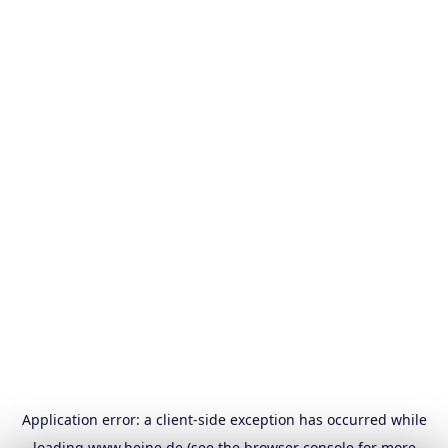
Application error: a
client
-side exception has occurred while
loading
www.heine.de
(see the
browser console
for more