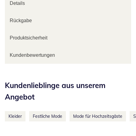
Details
Rückgabe
Produktsicherheit
Kundenbewertungen
Kategorie-Empfehlungen überspringen
Kundenlieblinge aus unserem
Angebot
Kleider
Festliche Mode
Mode für Hochzeitsgäste
S