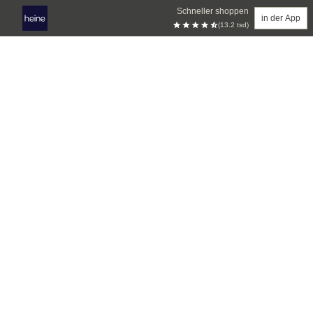
Schneller shoppen
in der App
(13.2 tsd)
Zum Hauptinhalt springen