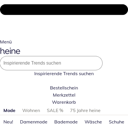
Menü
Inspirierende Trends suchen
Bestellschein
Merkzettel
Warenkorb
Produktkategorien überspringen
Mode
Wohnen
SALE %
75 Jahre heine
Neu!
Damenmode
Bademode
Wäsche
Schuhe