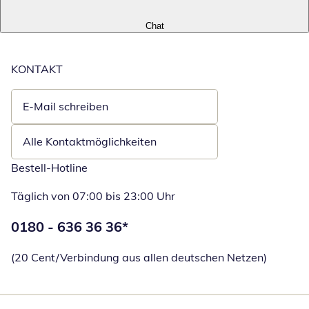
Chat
KONTAKT
E-Mail schreiben
Öffnet E-Mail-Client
Alle Kontaktmöglichkeiten
Bestell-Hotline
Täglich von 07:00 bis 23:00 Uhr
Telefonnummer:
0180 - 636 36 36
*
Öffnet Telefon
(20 Cent/Verbindung aus allen deutschen Netzen)