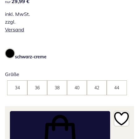
29,99 €
29,99 €
nur
inkl. MwSt.
zzgl.
Versand
schwarz-creme
Größe
34
36
38
40
42
44