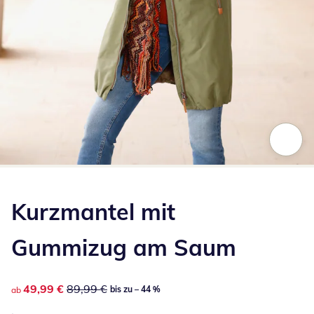
Zum Vergrößern auf das Bild klicken
Kurzmantel mit
Gummizug am Saum
reduzierter Preis 49,99 €, vorheriger Preis: 89,99 €
49,99 €
89,99 €
bis zu – 44 %
ab