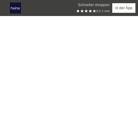
Schneller shoppen
in der App
(13.2 tsd)
Zum Hauptinhalt springen