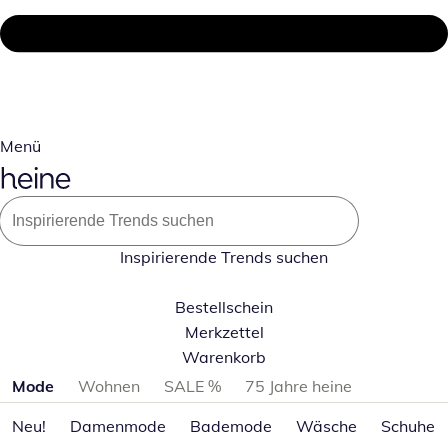
Menü
Inspirierende Trends suchen
Bestellschein
Merkzettel
Warenkorb
Produktkategorien überspringen
Mode
Wohnen
SALE %
75 Jahre heine
Neu!
Damenmode
Bademode
Wäsche
Schuhe