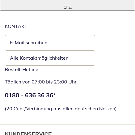
Chat
KONTAKT
E-Mail schreiben
Öffnet E-Mail-Client
Alle Kontaktmöglichkeiten
Bestell-Hotline
Täglich von 07:00 bis 23:00 Uhr
Telefonnummer:
0180 - 636 36 36
*
Öffnet Telefon
(20 Cent/Verbindung aus allen deutschen Netzen)
KUNDENSERVICE