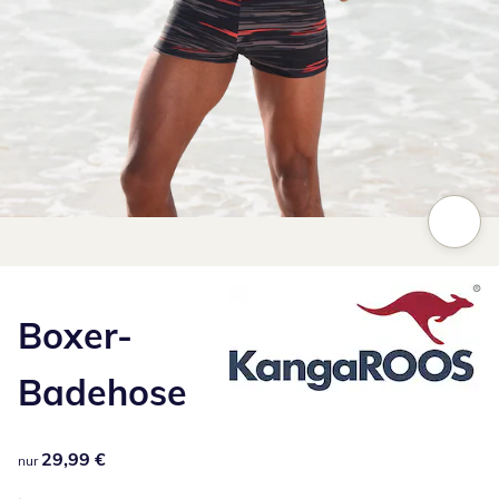
Zum Vergrößern auf das Bild klicken
Boxer-
Badehose
29,99 €
29,99 €
nur