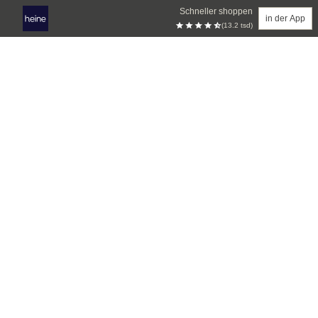
Schneller shoppen
in der App
(13.2 tsd)
Zum Hauptinhalt springen