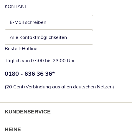
KONTAKT
E-Mail schreiben
Öffnet E-Mail-Client
Alle Kontaktmöglichkeiten
Bestell-Hotline
Täglich von 07:00 bis 23:00 Uhr
Telefonnummer:
0180 - 636 36 36
*
Öffnet Telefon
(20 Cent/Verbindung aus allen deutschen Netzen)
KUNDENSERVICE
HEINE