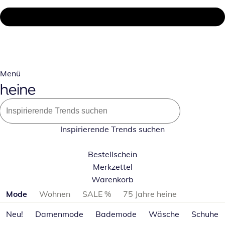
Menü
Inspirierende Trends suchen
Bestellschein
Merkzettel
Warenkorb
Produktkategorien überspringen
Mode
Wohnen
SALE %
75 Jahre heine
Neu!
Damenmode
Bademode
Wäsche
Schuhe