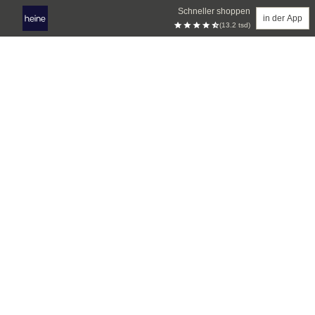
Schneller shoppen
in der App
(13.2 tsd)
Zum Hauptinhalt springen