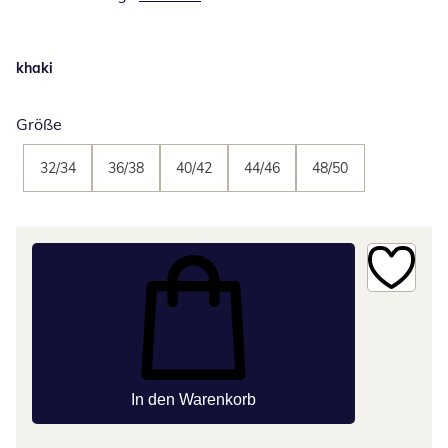
khaki
Größe
32/34
36/38
40/42
44/46
48/50
In den Warenkorb