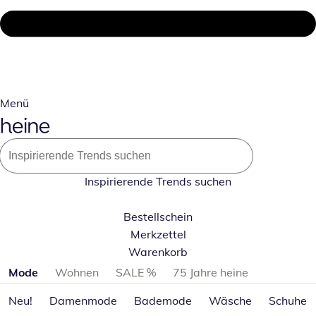
Menü
Inspirierende Trends suchen
Bestellschein
Merkzettel
Warenkorb
Produktkategorien überspringen
Mode
Wohnen
SALE %
75 Jahre heine
Neu!
Damenmode
Bademode
Wäsche
Schuhe