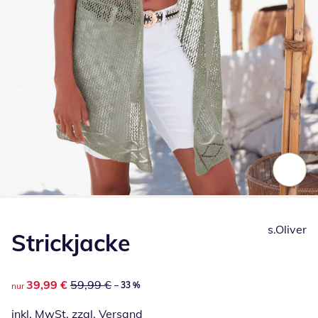
Zum Vergrößern auf das Bild klicken
s.Oliver
Strickjacke
reduzierter Preis 39,99 €, vorheriger Preis: 59,99 €
39,99 €
59,99 €
– 33 %
nur
inkl. MwSt. zzgl.
Versand