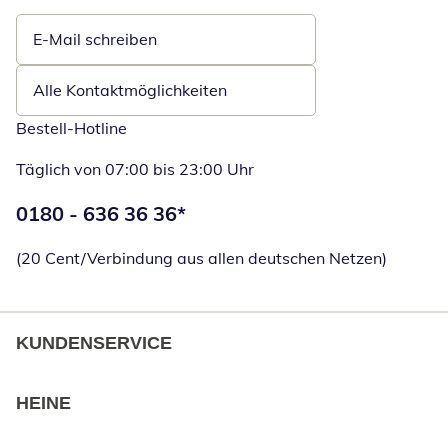
E-Mail schreiben
Öffnet E-Mail-Client
Alle Kontaktmöglichkeiten
Bestell-Hotline
Täglich von 07:00 bis 23:00 Uhr
Telefonnummer:
0180 - 636 36 36
*
Öffnet Telefon
(20 Cent/Verbindung aus allen deutschen Netzen)
KUNDENSERVICE
HEINE