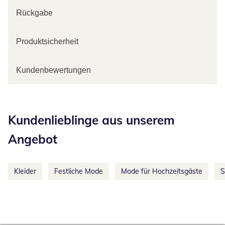
Rückgabe
Produktsicherheit
Kundenbewertungen
Kategorie-Empfehlungen überspringen
Kundenlieblinge aus unserem
Angebot
Kleider
Festliche Mode
Mode für Hochzeitsgäste
S