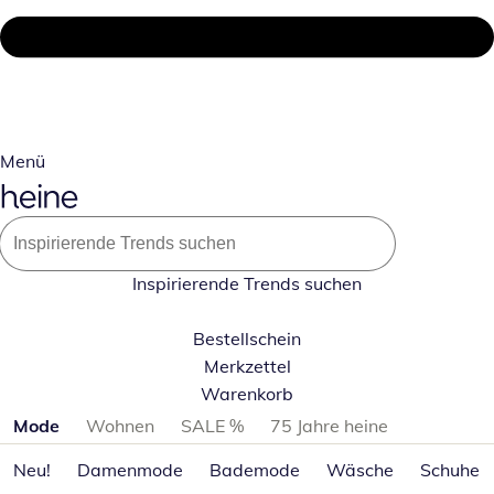
Menü
Inspirierende Trends suchen
Bestellschein
Merkzettel
Warenkorb
Produktkategorien überspringen
Mode
Wohnen
SALE %
75 Jahre heine
Neu!
Damenmode
Bademode
Wäsche
Schuhe