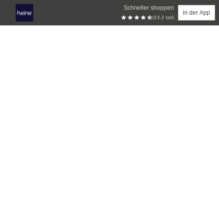
Schneller shoppen
in der App
(13.2 tsd)
Zum Hauptinhalt springen