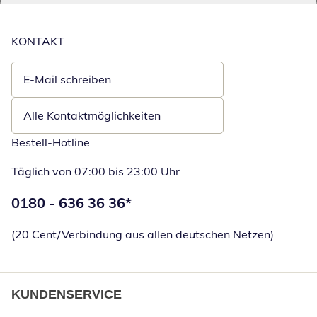
KONTAKT
E-Mail schreiben
Öffnet E-Mail-Client
Alle Kontaktmöglichkeiten
Bestell-Hotline
Täglich von 07:00 bis 23:00 Uhr
Telefonnummer:
0180 - 636 36 36
*
Öffnet Telefon
(20 Cent/Verbindung aus allen deutschen Netzen)
KUNDENSERVICE