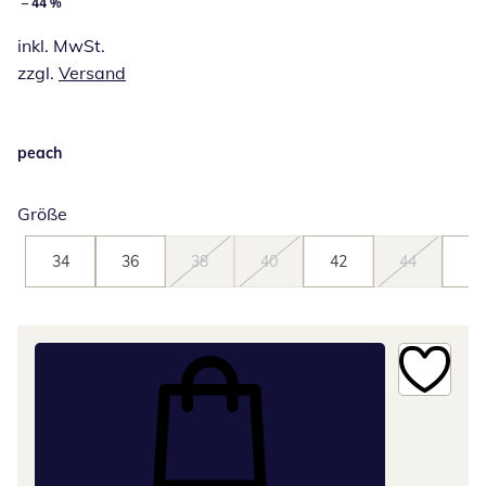
– 44 %
inkl. MwSt.
zzgl.
Versand
peach
Größe
34
36
38
40
42
44
46