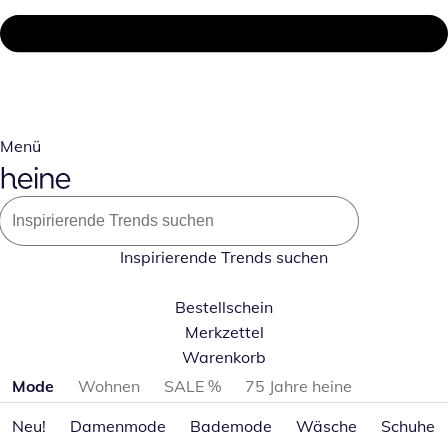
Menü
Inspirierende Trends suchen
Bestellschein
Merkzettel
Warenkorb
Produktkategorien überspringen
Mode
Wohnen
SALE %
75 Jahre heine
Neu!
Damenmode
Bademode
Wäsche
Schuhe