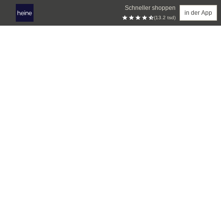
Schneller shoppen
in der App
(13.2 tsd)
Zum Hauptinhalt springen