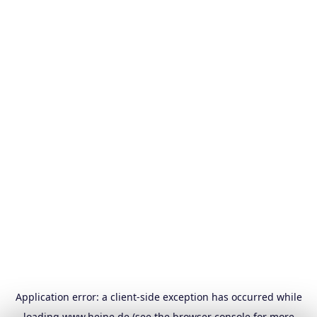
Application error: a
client
-side exception has occurred while
loading
www.heine.de
(see the
browser console
for more