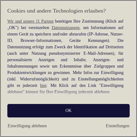
information).
Cookies und andere Technologien erlauben?
Wir und unsere 11 Partner
benötigen Ihre Zustimmung (Klick auf
„OK”) bei vereinzelten
Datennutzungen
, um Informationen auf
einem Gerät zu speichern und/oder abzurufen (IP-Adresse, Nutzer-
ID, Browser-Informationen, Geräte Kennungen). Die
Datennutzung erfolgt zum Zweck der Identifikation auf Drittseiten
(auch unter Nutzung pseudonymisierter E-Mail-Adressen), für
personalisierte Anzeigen und Inhalte, Anzeigen- und
Inhaltsmessungen sowie um Erkenntnisse über Zielgruppen und
Produktentwicklungen zu gewinnen. Mehr Infos zur Einwilligung
(inkl. Widerrufsmöglichkeit) und zu Einstellungsmöglichkeiten
gibt es jederzeit
hier
. Mit Klick auf den Link "Einwilligung
ablehnen" können Sie Ihre Einwilligung jederzeit ablehnen.
Sie können Ihre Einwilligung auch jederzeit grundlos mit Wirkung
OK
für die Zukunft widerrufen, indem Sie z. B. auf den Button
"Cookie-Einstellungen" im Footer der Website und "Alle
ablehnen" klicken.
Einwilligung ablehnen
Einstellungen
Datennutzungen