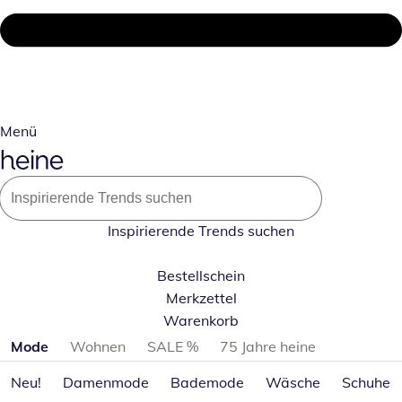
Menü
Inspirierende Trends suchen
Bestellschein
Merkzettel
Warenkorb
Produktkategorien überspringen
Mode
Wohnen
SALE %
75 Jahre heine
Neu!
Damenmode
Bademode
Wäsche
Schuhe