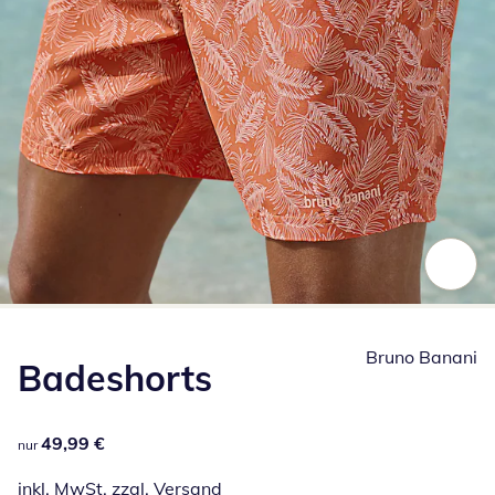
Zum Vergrößern auf das Bild klicken
Bruno Banani
Badeshorts
49,99 €
49,99 €
nur
inkl. MwSt. zzgl.
Versand