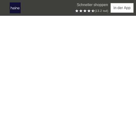
Schneller shoppen
in der App
(13.2 tsd)
Zum Hauptinhalt springen