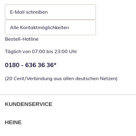
E-Mail schreiben
Öffnet E-Mail-Client
Alle Kontaktmöglichkeiten
Bestell-Hotline
Täglich von 07:00 bis 23:00 Uhr
Telefonnummer:
0180 - 636 36 36
*
Öffnet Telefon
(20 Cent/Verbindung aus allen deutschen Netzen)
KUNDENSERVICE
HEINE