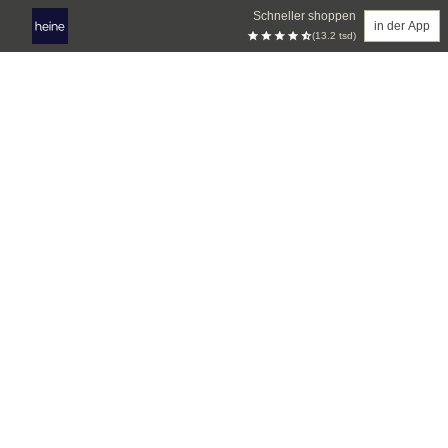
Schneller shoppen
in der App
(13.2 tsd)
Zum Hauptinhalt springen