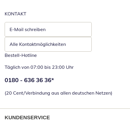
KONTAKT
E-Mail schreiben
Öffnet E-Mail-Client
Alle Kontaktmöglichkeiten
Bestell-Hotline
Täglich von 07:00 bis 23:00 Uhr
Telefonnummer:
0180 - 636 36 36
*
Öffnet Telefon
(20 Cent/Verbindung aus allen deutschen Netzen)
KUNDENSERVICE