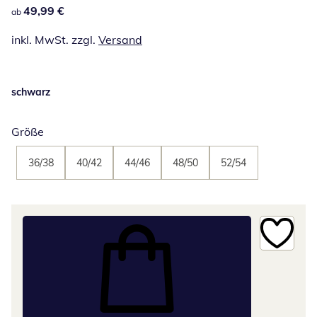
49,99 €
49,99 €
ab
inkl. MwSt. zzgl.
Versand
schwarz
Größe
36/38
40/42
44/46
48/50
52/54