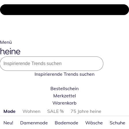
Menü
Inspirierende Trends suchen
Bestellschein
Merkzettel
Warenkorb
Produktkategorien überspringen
Mode
Wohnen
SALE %
75 Jahre heine
Neu!
Damenmode
Bademode
Wäsche
Schuhe