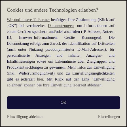
information).
Cookies und andere Technologien erlauben?
Wir und unsere 11 Partner
benötigen Ihre Zustimmung (Klick auf
„OK”) bei vereinzelten
Datennutzungen
, um Informationen auf
einem Gerät zu speichern und/oder abzurufen (IP-Adresse, Nutzer-
ID, Browser-Informationen, Geräte Kennungen). Die
Datennutzung erfolgt zum Zweck der Identifikation auf Drittseiten
(auch unter Nutzung pseudonymisierter E-Mail-Adressen), für
personalisierte Anzeigen und Inhalte, Anzeigen- und
Inhaltsmessungen sowie um Erkenntnisse über Zielgruppen und
Produktentwicklungen zu gewinnen. Mehr Infos zur Einwilligung
(inkl. Widerrufsmöglichkeit) und zu Einstellungsmöglichkeiten
gibt es jederzeit
hier
. Mit Klick auf den Link "Einwilligung
ablehnen" können Sie Ihre Einwilligung jederzeit ablehnen.
Sie können Ihre Einwilligung auch jederzeit grundlos mit Wirkung
OK
für die Zukunft widerrufen, indem Sie z. B. auf den Button
"Cookie-Einstellungen" im Footer der Website und "Alle
ablehnen" klicken.
Einwilligung ablehnen
Einstellungen
Datennutzungen