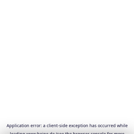
Application error: a
client
-side exception has occurred while
loading
www.heine.de
(see the
browser console
for more