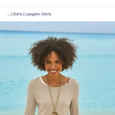
|
|
...
Shirts
Langarm-Shirts