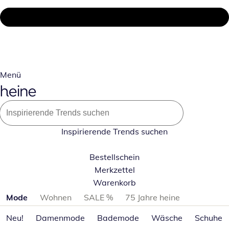
Menü
Inspirierende Trends suchen
Bestellschein
Merkzettel
Warenkorb
Produktkategorien überspringen
Mode
Wohnen
SALE %
75 Jahre heine
Neu!
Damenmode
Bademode
Wäsche
Schuhe