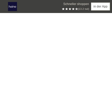
Schneller shoppen
in der App
(13.2 tsd)
Zum Hauptinhalt springen