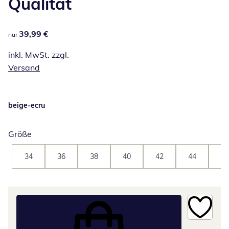
Qualität
39,99 €
39,99 €
nur
inkl. MwSt. zzgl.
Versand
beige-ecru
Größe
34
36
38
40
42
44
46