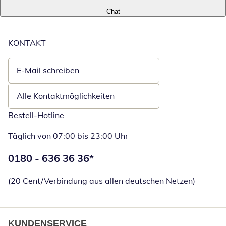
Chat
KONTAKT
E-Mail schreiben
Öffnet E-Mail-Client
Alle Kontaktmöglichkeiten
Bestell-Hotline
Täglich von 07:00 bis 23:00 Uhr
Telefonnummer:
0180 - 636 36 36
*
Öffnet Telefon
(20 Cent/Verbindung aus allen deutschen Netzen)
KUNDENSERVICE