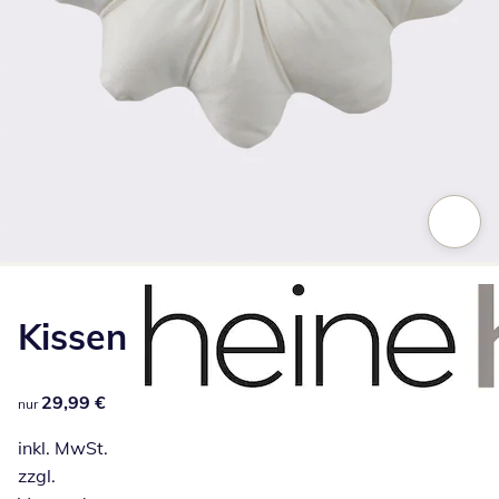
Zum Vergrößern auf das Bild klicken
Kissen
29,99 €
29,99 €
nur
inkl. MwSt.
zzgl.