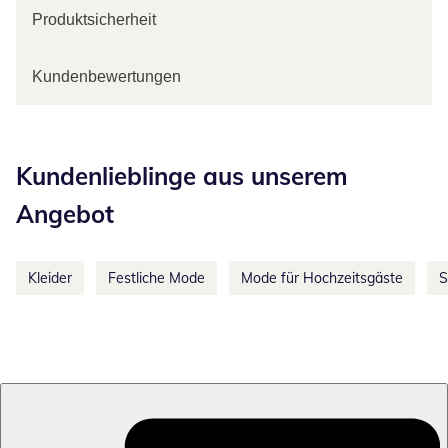
Produktsicherheit
Kundenbewertungen
Kategorie-Empfehlungen überspringen
Kundenlieblinge aus unserem
Angebot
Kleider
Festliche Mode
Mode für Hochzeitsgäste
S