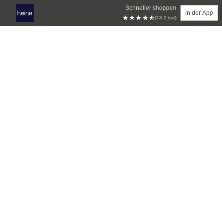
Schneller shoppen
in der App
(13.2 tsd)
Zum Hauptinhalt springen