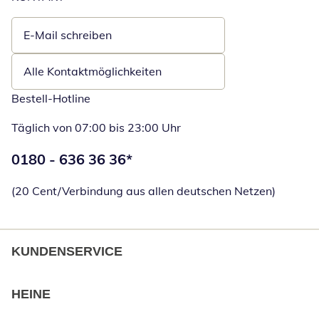
E-Mail schreiben
Öffnet E-Mail-Client
Alle Kontaktmöglichkeiten
Bestell-Hotline
Täglich von 07:00 bis 23:00 Uhr
Telefonnummer:
0180 - 636 36 36
*
Öffnet Telefon
(20 Cent/Verbindung aus allen deutschen Netzen)
KUNDENSERVICE
HEINE