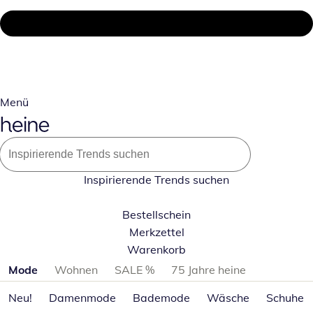
Menü
Inspirierende Trends suchen
Bestellschein
Merkzettel
Warenkorb
Produktkategorien überspringen
Mode
Wohnen
SALE %
75 Jahre heine
Neu!
Damenmode
Bademode
Wäsche
Schuhe