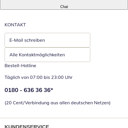
Chat
KONTAKT
E-Mail schreiben
Öffnet E-Mail-Client
Alle Kontaktmöglichkeiten
Bestell-Hotline
Täglich von 07:00 bis 23:00 Uhr
Telefonnummer:
0180 - 636 36 36
*
Öffnet Telefon
(20 Cent/Verbindung aus allen deutschen Netzen)
KUNDENSERVICE