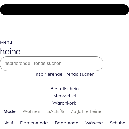
Menü
Inspirierende Trends suchen
Bestellschein
Merkzettel
Warenkorb
Produktkategorien überspringen
Mode
Wohnen
SALE %
75 Jahre heine
Neu!
Damenmode
Bademode
Wäsche
Schuhe