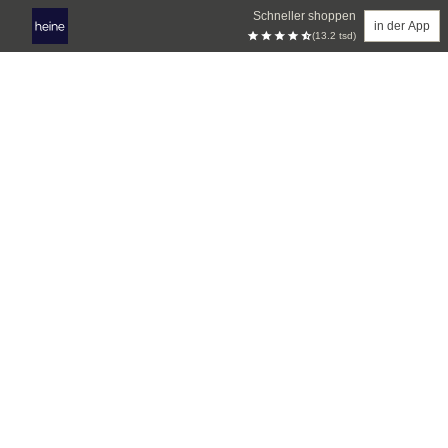
Schneller shoppen
in der App
(13.2 tsd)
Zum Hauptinhalt springen