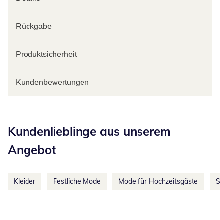
Rückgabe
Produktsicherheit
Kundenbewertungen
Kategorie-Empfehlungen überspringen
Kundenlieblinge aus unserem
Angebot
Kleider
Festliche Mode
Mode für Hochzeitsgäste
S