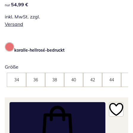
54,99 €
54,99 €
nur
inkl. MwSt. zzgl.
Versand
koralle-hellrosé-bedruckt
Größe
34
36
38
40
42
44
46