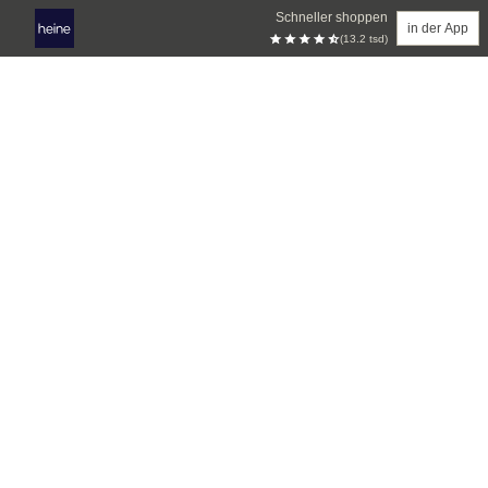
Schneller shoppen
in der App
(13.2 tsd)
Zum Hauptinhalt springen