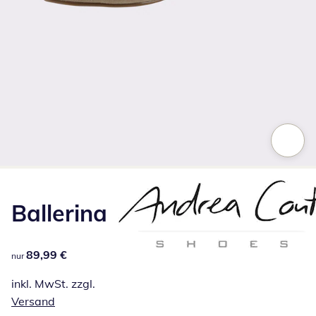
Zum Vergrößern auf das Bild klicken
Ballerina
89,99 €
89,99 €
nur
inkl. MwSt. zzgl.
Versand