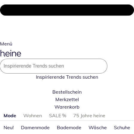
Menü
Inspirierende Trends suchen
Bestellschein
Merkzettel
Warenkorb
Produktkategorien überspringen
Mode
Wohnen
SALE %
75 Jahre heine
Neu!
Damenmode
Bademode
Wäsche
Schuhe