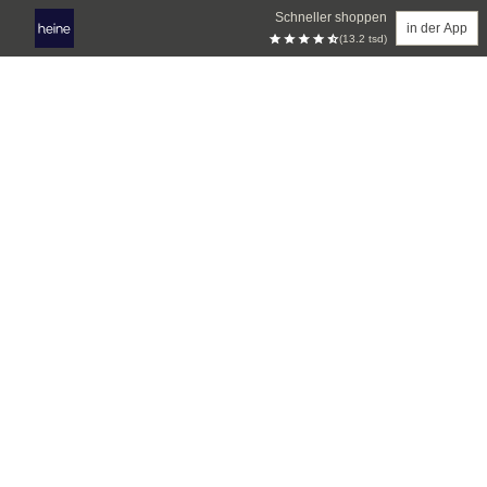
Schneller shoppen
in der App
(13.2 tsd)
Zum Hauptinhalt springen