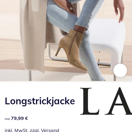
Zum Vergrößern auf das Bild klicken
Longstrickjacke
79,99 €
79,99 €
nur
inkl. MwSt. zzgl.
Versand