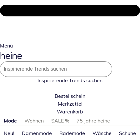
Menü
Inspirierende Trends suchen
Bestellschein
Merkzettel
Warenkorb
Produktkategorien überspringen
Mode
Wohnen
SALE %
75 Jahre heine
Neu!
Damenmode
Bademode
Wäsche
Schuhe