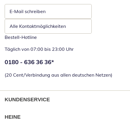
E-Mail schreiben
Öffnet E-Mail-Client
Alle Kontaktmöglichkeiten
Bestell-Hotline
Täglich von 07:00 bis 23:00 Uhr
Telefonnummer:
0180 - 636 36 36
*
Öffnet Telefon
(20 Cent/Verbindung aus allen deutschen Netzen)
KUNDENSERVICE
HEINE