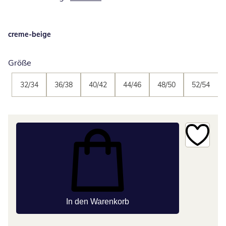
creme-beige
Größe
32/34
36/38
40/42
44/46
48/50
52/54
In den Warenkorb