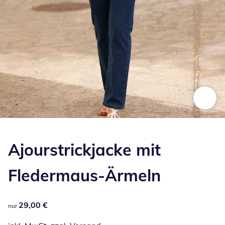
Zum Vergrößern auf das Bild klicken
Ajourstrickjacke mit
Fledermaus-Ärmeln
29,00 €
29,00 €
nur