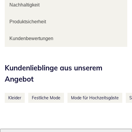
Nachhaltigkeit
Produktsicherheit
Kundenbewertungen
Kategorie-Empfehlungen überspringen
Kundenlieblinge aus unserem
Angebot
Kleider
Festliche Mode
Mode für Hochzeitsgäste
S