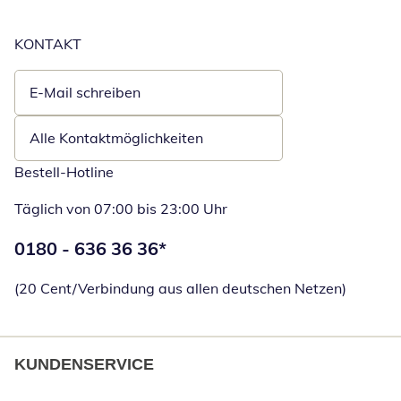
KONTAKT
E-Mail schreiben
Öffnet E-Mail-Client
Alle Kontaktmöglichkeiten
Bestell-Hotline
Täglich von 07:00 bis 23:00 Uhr
Telefonnummer:
0180 - 636 36 36
*
Öffnet Telefon
(20 Cent/Verbindung aus allen deutschen Netzen)
KUNDENSERVICE