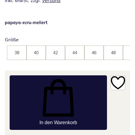
inkl. MwSt. zzgl.
Versand
papaya-ecru-meliert
Größe
38
40
42
44
46
48
50
In den Warenkorb