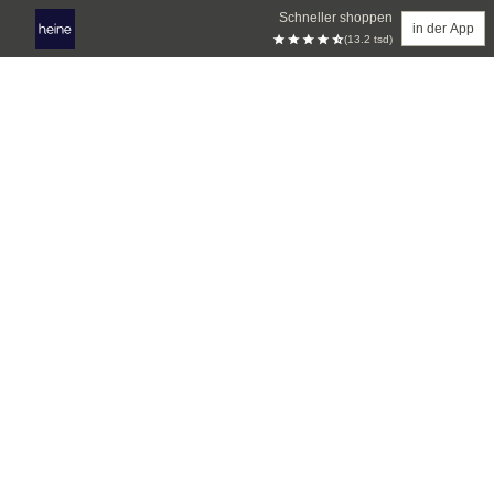
Schneller shoppen
in der App
(13.2 tsd)
Zum Hauptinhalt springen