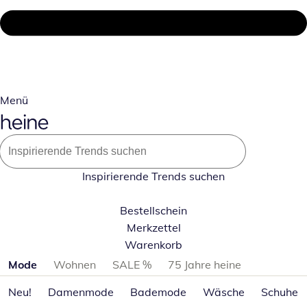
Menü
Inspirierende Trends suchen
Bestellschein
Merkzettel
Warenkorb
Produktkategorien überspringen
Mode
Wohnen
SALE %
75 Jahre heine
Neu!
Damenmode
Bademode
Wäsche
Schuhe