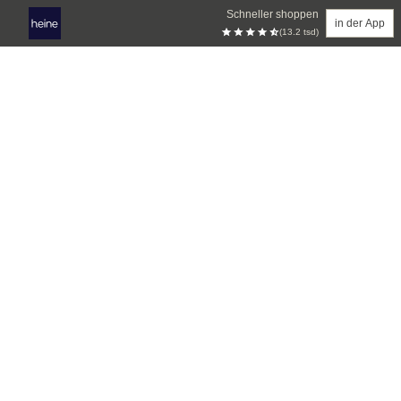
Schneller shoppen
in der App
(13.2 tsd)
Zum Hauptinhalt springen