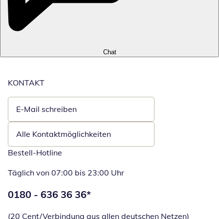
Chat
KONTAKT
E-Mail schreiben
Öffnet E-Mail-Client
Alle Kontaktmöglichkeiten
Bestell-Hotline
Täglich von 07:00 bis 23:00 Uhr
Telefonnummer:
0180 - 636 36 36
*
Öffnet Telefon
(20 Cent/Verbindung aus allen deutschen Netzen)