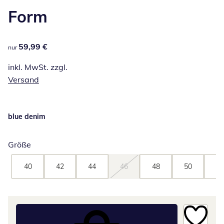
Form
59,99 €
59,99 €
nur
inkl. MwSt. zzgl.
Versand
blue denim
Größe
40
42
44
46
48
50
52