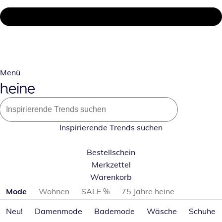
Menü
Inspirierende Trends suchen
Bestellschein
Merkzettel
Warenkorb
Produktkategorien überspringen
Mode
Wohnen
SALE %
75 Jahre heine
Neu!
Damenmode
Bademode
Wäsche
Schuhe