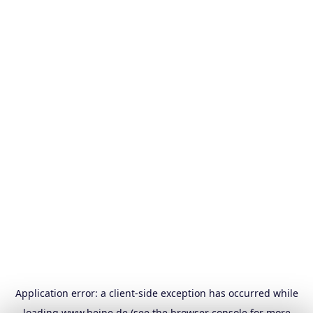
Application error: a
client
-side exception has occurred while
loading
www.heine.de
(see the
browser console
for more