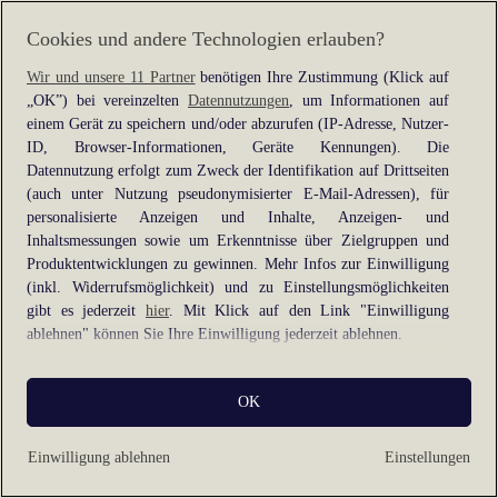
information).
Cookies und andere Technologien erlauben?
Wir und unsere 11 Partner
benötigen Ihre Zustimmung (Klick auf
„OK”) bei vereinzelten
Datennutzungen
, um Informationen auf
einem Gerät zu speichern und/oder abzurufen (IP-Adresse, Nutzer-
ID, Browser-Informationen, Geräte Kennungen). Die
Datennutzung erfolgt zum Zweck der Identifikation auf Drittseiten
(auch unter Nutzung pseudonymisierter E-Mail-Adressen), für
personalisierte Anzeigen und Inhalte, Anzeigen- und
Inhaltsmessungen sowie um Erkenntnisse über Zielgruppen und
Produktentwicklungen zu gewinnen. Mehr Infos zur Einwilligung
(inkl. Widerrufsmöglichkeit) und zu Einstellungsmöglichkeiten
gibt es jederzeit
hier
. Mit Klick auf den Link "Einwilligung
ablehnen" können Sie Ihre Einwilligung jederzeit ablehnen.
Sie können Ihre Einwilligung auch jederzeit grundlos mit Wirkung
OK
für die Zukunft widerrufen, indem Sie z. B. auf den Button
"Cookie-Einstellungen" im Footer der Website und "Alle
ablehnen" klicken.
Einwilligung ablehnen
Einstellungen
Datennutzungen