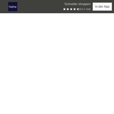
Schneller shoppen
in der App
(13.2 tsd)
Zum Hauptinhalt springen