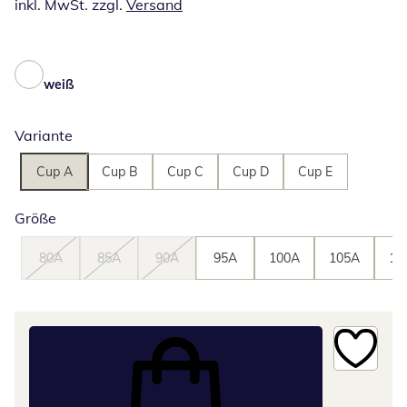
inkl. MwSt. zzgl.
Versand
weiß
Variante
Cup A
Cup B
Cup C
Cup D
Cup E
Größe
80A
85A
90A
95A
100A
105A
11