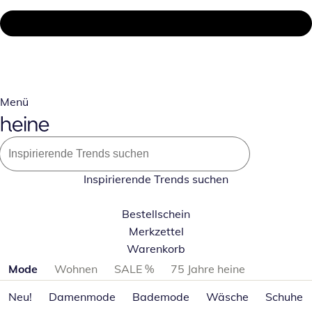
Menü
Inspirierende Trends suchen
Bestellschein
Merkzettel
Warenkorb
Produktkategorien überspringen
Mode
Wohnen
SALE %
75 Jahre heine
Neu!
Damenmode
Bademode
Wäsche
Schuhe