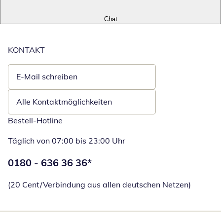
Chat
KONTAKT
E-Mail schreiben
Öffnet E-Mail-Client
Alle Kontaktmöglichkeiten
Bestell-Hotline
Täglich von 07:00 bis 23:00 Uhr
Telefonnummer:
0180 - 636 36 36
*
Öffnet Telefon
(20 Cent/Verbindung aus allen deutschen Netzen)