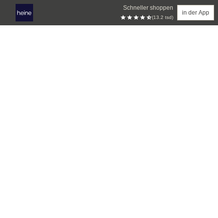
Schneller shoppen
in der App
(13.2 tsd)
Zum Hauptinhalt springen