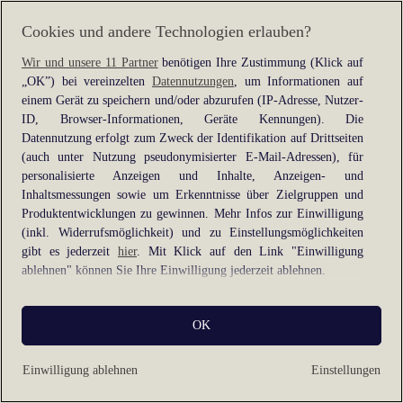
information).
Cookies und andere Technologien erlauben?
Wir und unsere 11 Partner
benötigen Ihre Zustimmung (Klick auf
„OK”) bei vereinzelten
Datennutzungen
, um Informationen auf
einem Gerät zu speichern und/oder abzurufen (IP-Adresse, Nutzer-
ID, Browser-Informationen, Geräte Kennungen). Die
Datennutzung erfolgt zum Zweck der Identifikation auf Drittseiten
(auch unter Nutzung pseudonymisierter E-Mail-Adressen), für
personalisierte Anzeigen und Inhalte, Anzeigen- und
Inhaltsmessungen sowie um Erkenntnisse über Zielgruppen und
Produktentwicklungen zu gewinnen. Mehr Infos zur Einwilligung
(inkl. Widerrufsmöglichkeit) und zu Einstellungsmöglichkeiten
gibt es jederzeit
hier
. Mit Klick auf den Link "Einwilligung
ablehnen" können Sie Ihre Einwilligung jederzeit ablehnen.
Sie können Ihre Einwilligung auch jederzeit grundlos mit Wirkung
OK
für die Zukunft widerrufen, indem Sie z. B. auf den Button
"Cookie-Einstellungen" im Footer der Website und "Alle
ablehnen" klicken.
Einwilligung ablehnen
Einstellungen
Datennutzungen