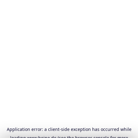
Application error: a
client
-side exception has occurred while
loading
www.heine.de
(see the
browser console
for more