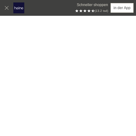
Schneller shoppen
in der App
(13.2 tsd)
Zum Hauptinhalt springen