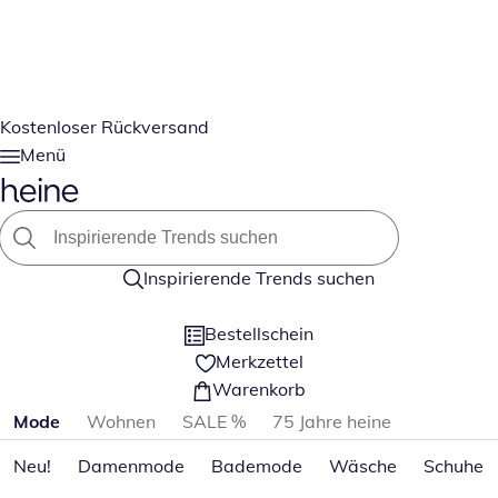
Kostenloser Rückversand
Menü
Inspirierende Trends suchen
Bestellschein
Merkzettel
Warenkorb
Produktkategorien überspringen
Mode
Wohnen
SALE %
75 Jahre heine
Neu!
Damenmode
Bademode
Wäsche
Schuhe