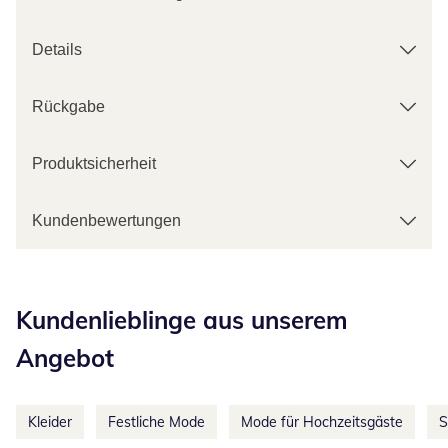
Details
Rückgabe
Produktsicherheit
Kundenbewertungen
Kategorie-Empfehlungen überspringen
Kundenlieblinge aus unserem
Angebot
Kleider
Festliche Mode
Mode für Hochzeitsgäste
S