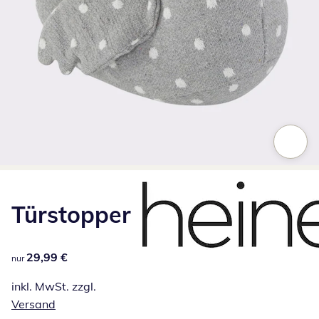
Zum Vergrößern auf das Bild klicken
Türstopper
29,99 €
29,99 €
nur
inkl. MwSt. zzgl.
Versand