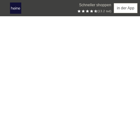
Schneller shoppen
in der App
(13.2 tsd)
Zum Hauptinhalt springen