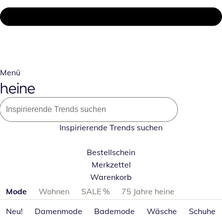
Menü
Inspirierende Trends suchen
Bestellschein
Merkzettel
Warenkorb
Produktkategorien überspringen
Mode
Wohnen
SALE %
75 Jahre heine
Neu!
Damenmode
Bademode
Wäsche
Schuhe