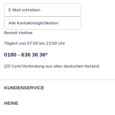
E-Mail schreiben
Öffnet E-Mail-Client
Alle Kontaktmöglichkeiten
Bestell-Hotline
Täglich von 07:00 bis 23:00 Uhr
Telefonnummer:
0180 - 636 36 36
*
Öffnet Telefon
(20 Cent/Verbindung aus allen deutschen Netzen)
KUNDENSERVICE
HEINE