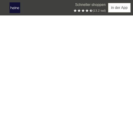
Schneller shoppen
in der App
(13.2 tsd)
Zum Hauptinhalt springen