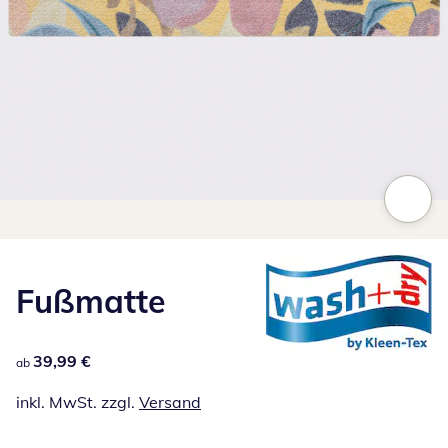
Zum Vergrößern auf das Bild klicken
Fußmatte
39,99 €
39,99 €
ab
inkl. MwSt. zzgl.
Versand