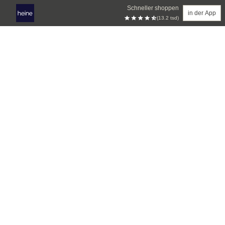
Schneller shoppen
in der App
(13.2 tsd)
Zum Hauptinhalt springen