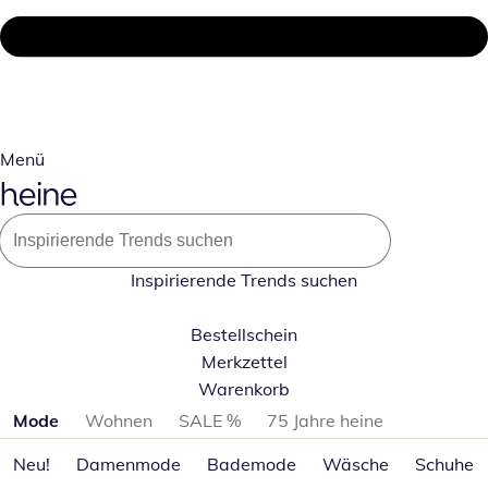
Menü
Inspirierende Trends suchen
Bestellschein
Merkzettel
Warenkorb
Produktkategorien überspringen
Mode
Wohnen
SALE %
75 Jahre heine
Neu!
Damenmode
Bademode
Wäsche
Schuhe