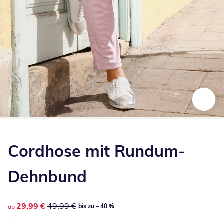
Zum Vergrößern auf das Bild klicken
Cordhose mit Rundum-
Dehnbund
reduzierter Preis 29,99 €, vorheriger Preis: 49,99 €
29,99 €
49,99 €
bis zu – 40 %
ab