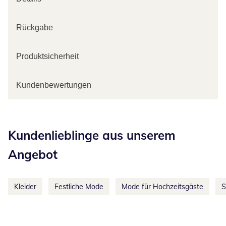
Rückgabe
Produktsicherheit
Kundenbewertungen
Kategorie-Empfehlungen überspringen
Kundenlieblinge aus unserem
Angebot
Kleider
Festliche Mode
Mode für Hochzeitsgäste
S