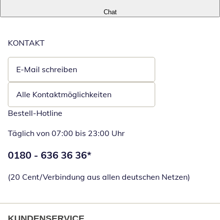
Chat
KONTAKT
E-Mail schreiben
Öffnet E-Mail-Client
Alle Kontaktmöglichkeiten
Bestell-Hotline
Täglich von 07:00 bis 23:00 Uhr
Telefonnummer:
0180 - 636 36 36
*
Öffnet Telefon
(20 Cent/Verbindung aus allen deutschen Netzen)
KUNDENSERVICE