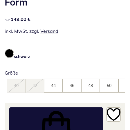
Form
149,00 €
149,00 €
nur
inkl. MwSt. zzgl.
Versand
schwarz
Größe
40
42
44
46
48
50
52