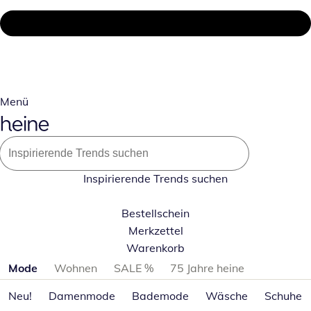
Menü
Inspirierende Trends suchen
Bestellschein
Merkzettel
Warenkorb
Produktkategorien überspringen
Mode
Wohnen
SALE %
75 Jahre heine
Neu!
Damenmode
Bademode
Wäsche
Schuhe