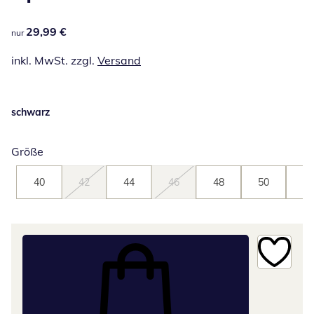
29,99 €
29,99 €
nur
inkl. MwSt. zzgl.
Versand
schwarz
Größe
40
42
44
46
48
50
52