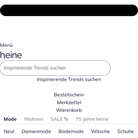
Menü
Inspirierende Trends suchen
Bestellschein
Merkzettel
Warenkorb
Produktkategorien überspringen
Mode
Wohnen
SALE %
75 Jahre heine
Neu!
Damenmode
Bademode
Wäsche
Schuhe