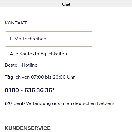
Chat
KONTAKT
E-Mail schreiben
Öffnet E-Mail-Client
Alle Kontaktmöglichkeiten
Bestell-Hotline
Täglich von 07:00 bis 23:00 Uhr
Telefonnummer:
0180 - 636 36 36
*
Öffnet Telefon
(20 Cent/Verbindung aus allen deutschen Netzen)
KUNDENSERVICE