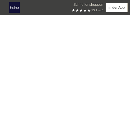
Schneller shoppen
in der App
(13.2 tsd)
Zum Hauptinhalt springen