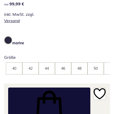
99,99 €
99,99 €
nur
inkl. MwSt. zzgl.
Versand
marine
Größe
40
42
44
46
48
50
52