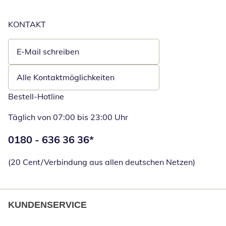
KONTAKT
E-Mail schreiben
Öffnet E-Mail-Client
Alle Kontaktmöglichkeiten
Bestell-Hotline
Täglich von 07:00 bis 23:00 Uhr
Telefonnummer:
0180 - 636 36 36
*
Öffnet Telefon
(20 Cent/Verbindung aus allen deutschen Netzen)
KUNDENSERVICE