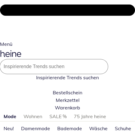
Menü
Inspirierende Trends suchen
Bestellschein
Merkzettel
Warenkorb
Produktkategorien überspringen
Mode
Wohnen
SALE %
75 Jahre heine
Neu!
Damenmode
Bademode
Wäsche
Schuhe