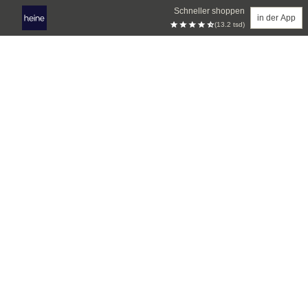
Schneller shoppen
in der App
(13.2 tsd)
Zum Hauptinhalt springen