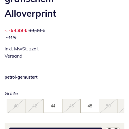
Alloverprint
reduzierter Preis 54,99 €, vorheriger Preis: 99,00 €
54,99 €
99,00 €
nur
– 44 %
inkl. MwSt. zzgl.
Versand
petrol-gemustert
Größe
40
42
44
46
48
50
52