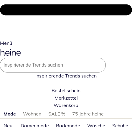
Menü
Inspirierende Trends suchen
Bestellschein
Merkzettel
Warenkorb
Produktkategorien überspringen
Mode
Wohnen
SALE %
75 Jahre heine
Neu!
Damenmode
Bademode
Wäsche
Schuhe