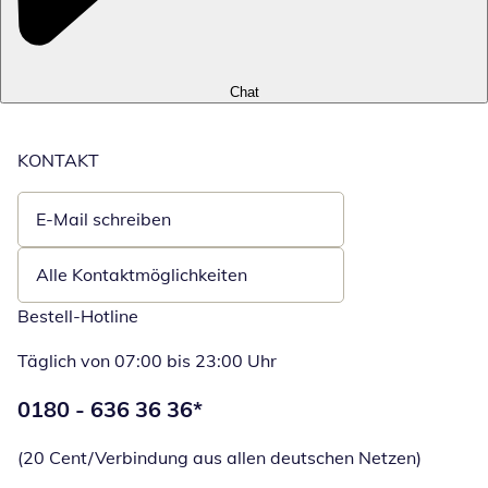
Chat
KONTAKT
E-Mail schreiben
Öffnet E-Mail-Client
Alle Kontaktmöglichkeiten
Bestell-Hotline
Täglich von 07:00 bis 23:00 Uhr
Telefonnummer:
0180 - 636 36 36
*
Öffnet Telefon
(20 Cent/Verbindung aus allen deutschen Netzen)