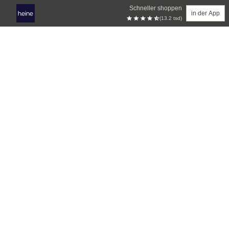
Schneller shoppen
in der App
(13.2 tsd)
Zum Hauptinhalt springen