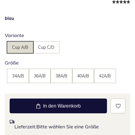
blau
Variante
Cup A/B
Cup C/D
Größe
34A/B
36A/B
38A/B
40A/B
42A/B
In den Warenkorb
Lieferzeit:
Bitte wählen Sie eine Größe