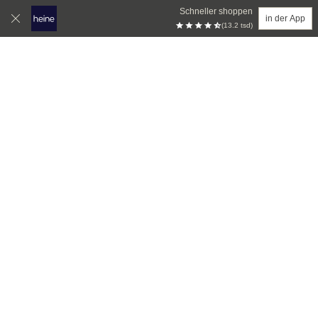
Schneller shoppen
in der App
(13.2 tsd)
Zum Hauptinhalt springen