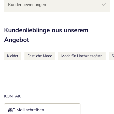
Kundenbewertungen
Kategorie-Empfehlungen überspringen
Kundenlieblinge aus unserem
Angebot
Kleider
Festliche Mode
Mode für Hochzeitsgäste
S
KONTAKT
E-Mail schreiben
Öffnet E-Mail-Client