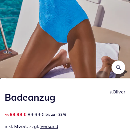
Zum Vergrößern auf das Bild klicken
s.Oliver
Badeanzug
reduzierter Preis 69,99 €, vorheriger Preis: 89,99 €
69,99 €
89,99 €
bis zu – 22 %
ab
inkl. MwSt. zzgl.
Versand