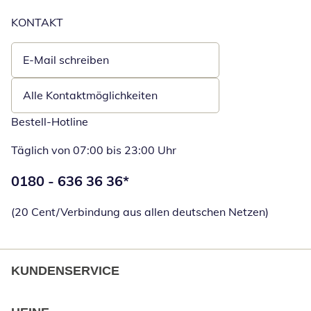
KONTAKT
E-Mail schreiben
Öffnet E-Mail-Client
Alle Kontaktmöglichkeiten
Bestell-Hotline
Täglich von 07:00 bis 23:00 Uhr
Telefonnummer:
0180 - 636 36 36
*
Öffnet Telefon
(20 Cent/Verbindung aus allen deutschen Netzen)
KUNDENSERVICE