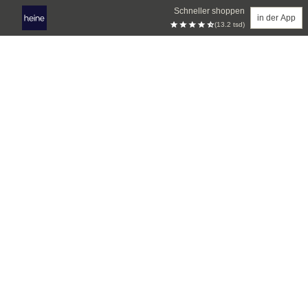
Schneller shoppen
in der App
(13.2 tsd)
Zum Hauptinhalt springen