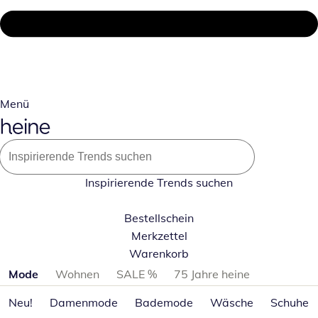
Menü
Inspirierende Trends suchen
Bestellschein
Merkzettel
Warenkorb
Produktkategorien überspringen
Mode
Wohnen
SALE %
75 Jahre heine
Neu!
Damenmode
Bademode
Wäsche
Schuhe