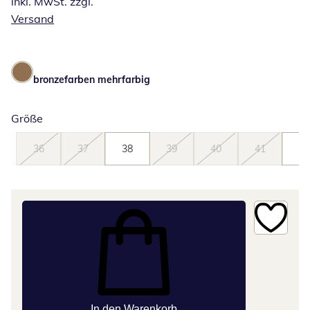
inkl. MwSt. zzgl.
Versand
bronzefarben mehrfarbig
Größe
36
37
38
39
40
41
42
In den Warenkorb