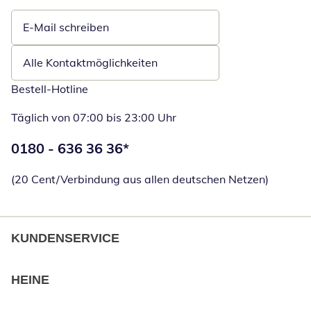
E-Mail schreiben
Öffnet E-Mail-Client
Alle Kontaktmöglichkeiten
Bestell-Hotline
Täglich von 07:00 bis 23:00 Uhr
Telefonnummer:
0180 - 636 36 36
*
Öffnet Telefon
(20 Cent/Verbindung aus allen deutschen Netzen)
KUNDENSERVICE
HEINE