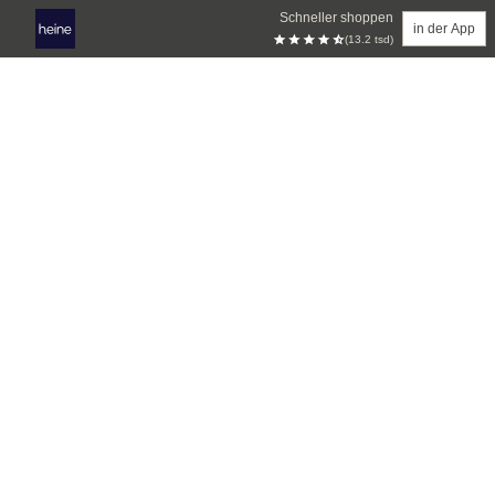
Schneller shoppen
in der App
(13.2 tsd)
Zum Hauptinhalt springen