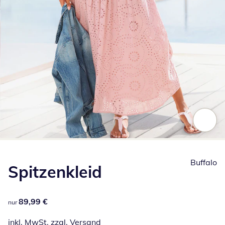
Zum Vergrößern auf das Bild klicken
Buffalo
Spitzenkleid
89,99 €
89,99 €
nur
inkl. MwSt. zzgl.
Versand