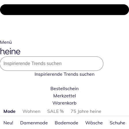
Menü
Inspirierende Trends suchen
Bestellschein
Merkzettel
Warenkorb
Produktkategorien überspringen
Mode
Wohnen
SALE %
75 Jahre heine
Neu!
Damenmode
Bademode
Wäsche
Schuhe