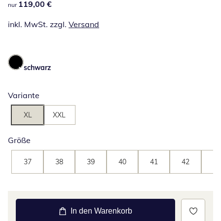
119,00 €
119,00 €
nur
inkl. MwSt. zzgl.
Versand
schwarz
Variante
XL
XXL
Größe
37
38
39
40
41
42
43
In den Warenkorb