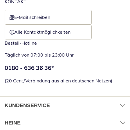
KONTAKT
E-Mail schreiben
Öffnet E-Mail-Client
Alle Kontaktmöglichkeiten
Bestell-Hotline
Täglich von 07:00 bis 23:00 Uhr
Telefonnummer:
0180 - 636 36 36
*
Öffnet Telefon
(20 Cent/Verbindung aus allen deutschen Netzen)
KUNDENSERVICE
HEINE