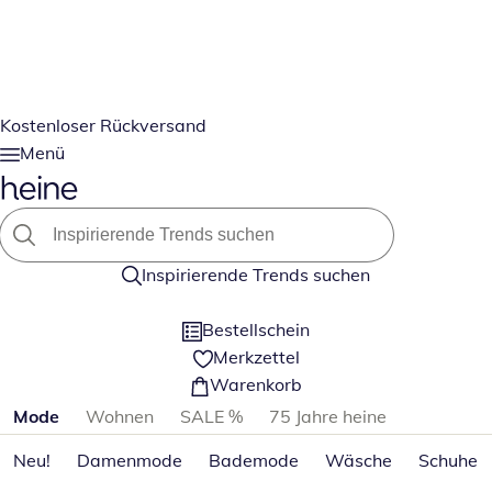
Kostenloser Rückversand
Menü
Inspirierende Trends suchen
Bestellschein
Merkzettel
Warenkorb
Produktkategorien überspringen
Mode
Wohnen
SALE %
75 Jahre heine
Neu!
Damenmode
Bademode
Wäsche
Schuhe