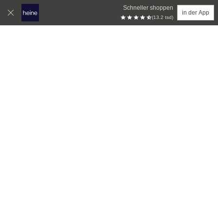
Schneller shoppen
in der App
(13.2 tsd)
Zum Hauptinhalt springen