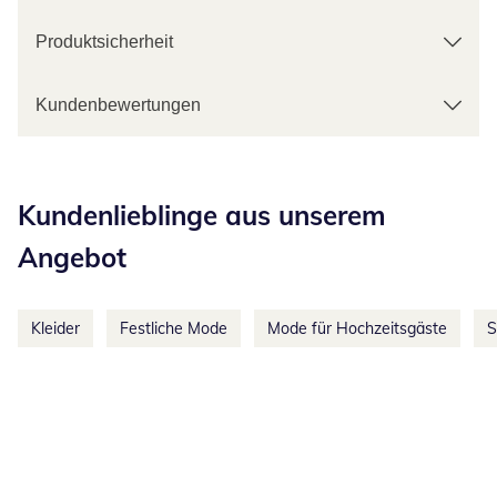
Produktsicherheit
Kundenbewertungen
Kategorie-Empfehlungen überspringen
Kundenlieblinge aus unserem
Angebot
Kleider
Festliche Mode
Mode für Hochzeitsgäste
S