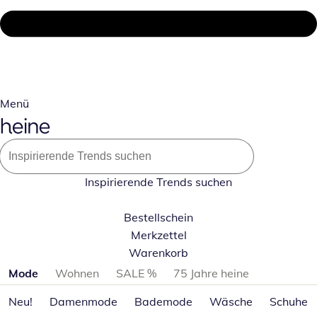
Menü
Inspirierende Trends suchen
Bestellschein
Merkzettel
Warenkorb
Produktkategorien überspringen
Mode
Wohnen
SALE %
75 Jahre heine
Neu!
Damenmode
Bademode
Wäsche
Schuhe