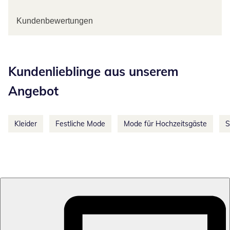
Kundenbewertungen
Kategorie-Empfehlungen überspringen
Kundenlieblinge aus unserem
Angebot
Kleider
Festliche Mode
Mode für Hochzeitsgäste
S