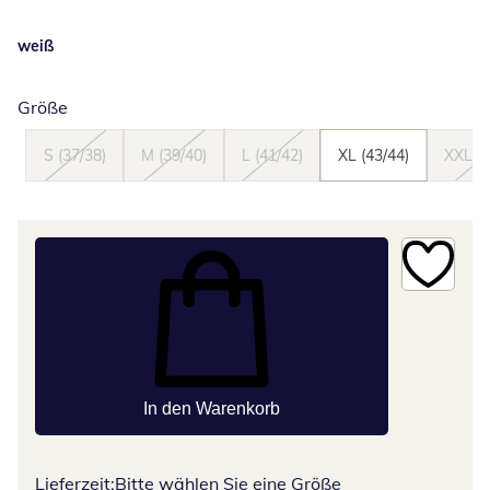
weiß
Größe
S (37/38)
M (39/40)
L (41/42)
XL (43/44)
XXL (4
In den Warenkorb
Lieferzeit:
Bitte wählen Sie eine Größe