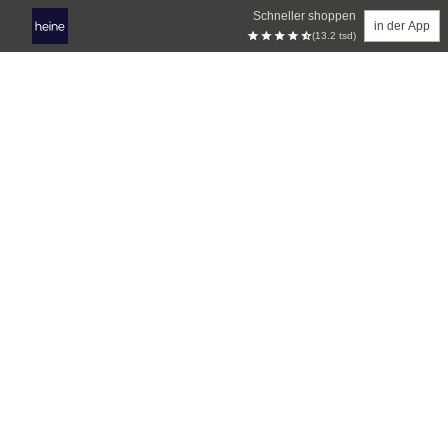
Schneller shoppen
in der App
(13.2 tsd)
Zum Hauptinhalt springen