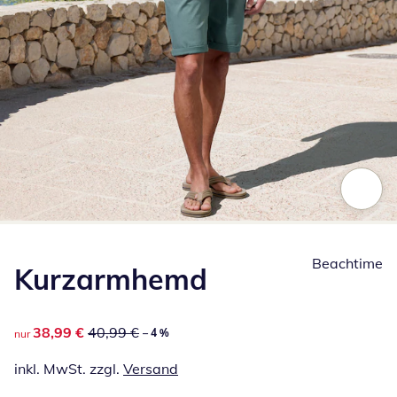
Zum Vergrößern auf das Bild klicken
Beachtime
Kurzarmhemd
reduzierter Preis 38,99 €, vorheriger Preis: 40,99 €
38,99 €
40,99 €
– 4 %
nur
inkl. MwSt. zzgl.
Versand