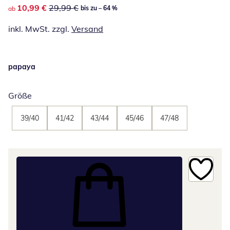
reduzierter Preis 10,99 €, vorheriger Preis: 29,99 €
10,99 €
29,99 €
bis zu – 64 %
ab
inkl. MwSt. zzgl.
Versand
papaya
Größe
39/40
41/42
43/44
45/46
47/48