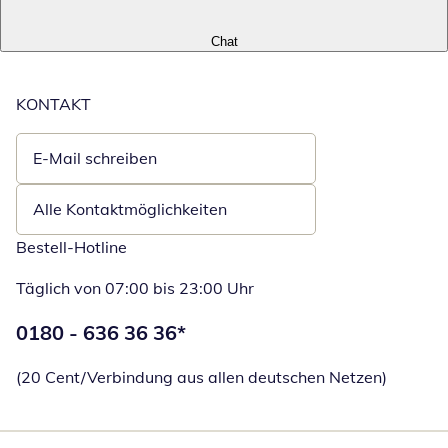
Chat
KONTAKT
E-Mail schreiben
Öffnet E-Mail-Client
Alle Kontaktmöglichkeiten
Bestell-Hotline
Täglich von 07:00 bis 23:00 Uhr
Telefonnummer:
0180 - 636 36 36
*
Öffnet Telefon
(20 Cent/Verbindung aus allen deutschen Netzen)