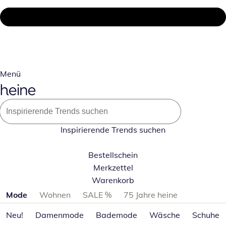
Menü
Inspirierende Trends suchen
Bestellschein
Merkzettel
Warenkorb
Produktkategorien überspringen
Mode
Wohnen
SALE %
75 Jahre heine
Neu!
Damenmode
Bademode
Wäsche
Schuhe