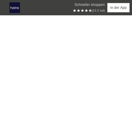
Schneller shoppen
in der App
(13.2 tsd)
Zum Hauptinhalt springen