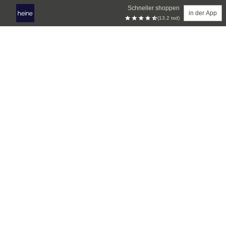
Schneller shoppen
in der App
(13.2 tsd)
Zum Hauptinhalt springen