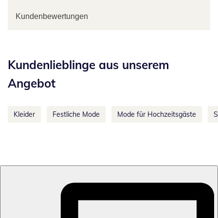
Kundenbewertungen
Kategorie-Empfehlungen überspringen
Kundenlieblinge aus unserem
Angebot
Kleider
Festliche Mode
Mode für Hochzeitsgäste
S