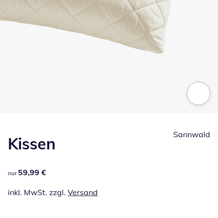
Zum Vergrößern auf das Bild klicken
Sannwald
Kissen
59,99 €
59,99 €
nur
inkl. MwSt. zzgl.
Versand