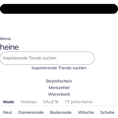
Menü
Inspirierende Trends suchen
Bestellschein
Merkzettel
Warenkorb
Produktkategorien überspringen
Mode
Wohnen
SALE %
75 Jahre heine
Neu!
Damenmode
Bademode
Wäsche
Schuhe