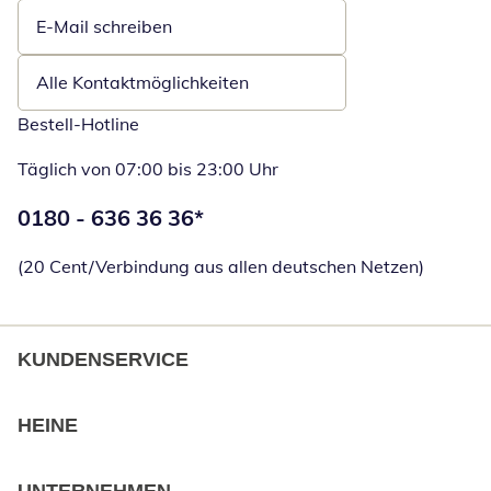
E-Mail schreiben
Öffnet E-Mail-Client
Alle Kontaktmöglichkeiten
Bestell-Hotline
Täglich von 07:00 bis 23:00 Uhr
Telefonnummer:
0180 - 636 36 36
*
Öffnet Telefon
(20 Cent/Verbindung aus allen deutschen Netzen)
KUNDENSERVICE
HEINE