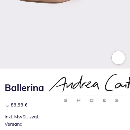
Zum Vergrößern auf das Bild klicken
Ballerina
89,99 €
89,99 €
nur
inkl. MwSt. zzgl.
Versand