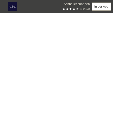
Schneller shoppen
in der App
(13.2 tsd)
Zum Hauptinhalt springen