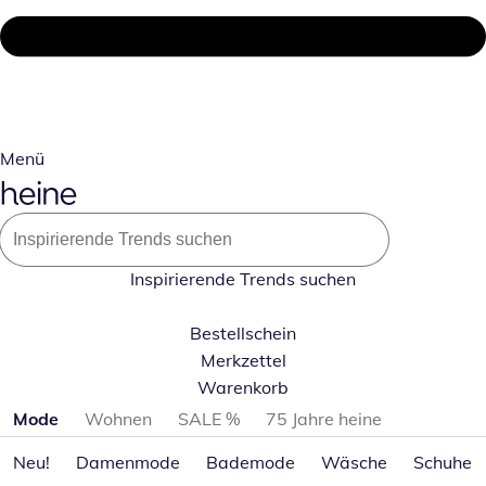
Menü
Inspirierende Trends suchen
Bestellschein
Merkzettel
Warenkorb
Produktkategorien überspringen
Mode
Wohnen
SALE %
75 Jahre heine
Neu!
Damenmode
Bademode
Wäsche
Schuhe