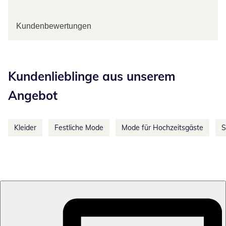
Kundenbewertungen
Kategorie-Empfehlungen überspringen
Kundenlieblinge aus unserem
Angebot
Kleider
Festliche Mode
Mode für Hochzeitsgäste
S