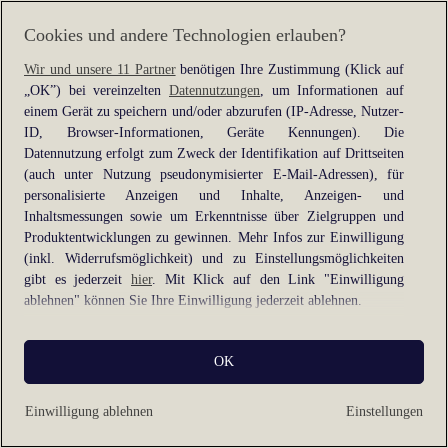
information).
Cookies und andere Technologien erlauben?
Wir und unsere 11 Partner
benötigen Ihre Zustimmung (Klick auf
„OK”) bei vereinzelten
Datennutzungen
, um Informationen auf
einem Gerät zu speichern und/oder abzurufen (IP-Adresse, Nutzer-
ID, Browser-Informationen, Geräte Kennungen). Die
Datennutzung erfolgt zum Zweck der Identifikation auf Drittseiten
(auch unter Nutzung pseudonymisierter E-Mail-Adressen), für
personalisierte Anzeigen und Inhalte, Anzeigen- und
Inhaltsmessungen sowie um Erkenntnisse über Zielgruppen und
Produktentwicklungen zu gewinnen. Mehr Infos zur Einwilligung
(inkl. Widerrufsmöglichkeit) und zu Einstellungsmöglichkeiten
gibt es jederzeit
hier
. Mit Klick auf den Link "Einwilligung
ablehnen" können Sie Ihre Einwilligung jederzeit ablehnen.
Sie können Ihre Einwilligung auch jederzeit grundlos mit Wirkung
OK
für die Zukunft widerrufen, indem Sie z. B. auf den Button
"Cookie-Einstellungen" im Footer der Website und "Alle
ablehnen" klicken.
Einwilligung ablehnen
Einstellungen
Datennutzungen