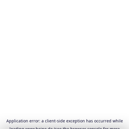
Application error: a
client
-side exception has occurred while
loading
www.heine.de
(see the
browser console
for more