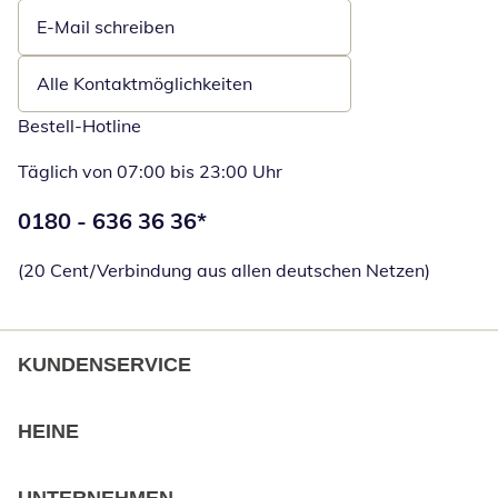
E-Mail schreiben
Öffnet E-Mail-Client
Alle Kontaktmöglichkeiten
Bestell-Hotline
Täglich von 07:00 bis 23:00 Uhr
Telefonnummer:
0180 - 636 36 36
*
Öffnet Telefon
(20 Cent/Verbindung aus allen deutschen Netzen)
KUNDENSERVICE
HEINE