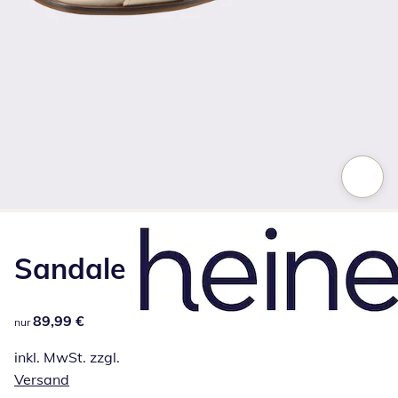
Zum Vergrößern auf das Bild klicken
Sandale
89,99 €
89,99 €
nur
inkl. MwSt. zzgl.
Versand