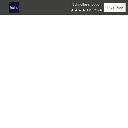
Schneller shoppen
in der App
(13.2 tsd)
Zum Hauptinhalt springen