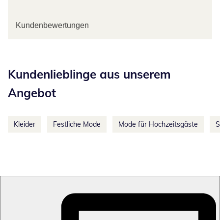
Kundenbewertungen
Kategorie-Empfehlungen überspringen
Kundenlieblinge aus unserem
Angebot
Kleider
Festliche Mode
Mode für Hochzeitsgäste
S