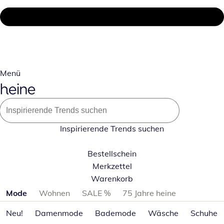
Menü
Inspirierende Trends suchen
Bestellschein
Merkzettel
Warenkorb
Produktkategorien überspringen
Mode
Wohnen
SALE %
75 Jahre heine
Neu!
Damenmode
Bademode
Wäsche
Schuhe