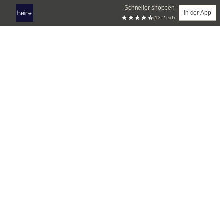
Schneller shoppen
in der App
(13.2 tsd)
Zum Hauptinhalt springen