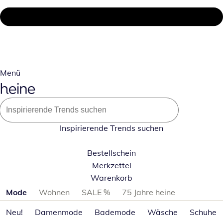
Menü
Inspirierende Trends suchen
Bestellschein
Merkzettel
Warenkorb
Produktkategorien überspringen
Mode
Wohnen
SALE %
75 Jahre heine
Neu!
Damenmode
Bademode
Wäsche
Schuhe