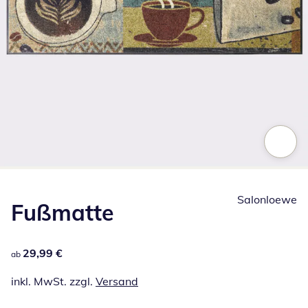
Zum Vergrößern auf das Bild klicken
Salonloewe
Fußmatte
29,99 €
29,99 €
ab
inkl. MwSt. zzgl.
Versand