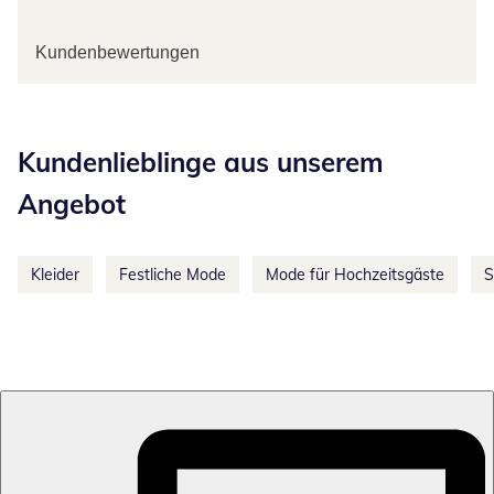
Kundenbewertungen
Kategorie-Empfehlungen überspringen
Kundenlieblinge aus unserem
Angebot
Kleider
Festliche Mode
Mode für Hochzeitsgäste
S