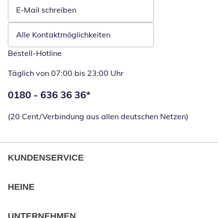
E-Mail schreiben
Öffnet E-Mail-Client
Alle Kontaktmöglichkeiten
Bestell-Hotline
Täglich von 07:00 bis 23:00 Uhr
Telefonnummer:
0180 - 636 36 36
*
Öffnet Telefon
(20 Cent/Verbindung aus allen deutschen Netzen)
KUNDENSERVICE
HEINE
UNTERNEHMEN