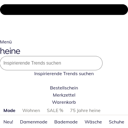
Menü
Inspirierende Trends suchen
Bestellschein
Merkzettel
Warenkorb
Produktkategorien überspringen
Mode
Wohnen
SALE %
75 Jahre heine
Neu!
Damenmode
Bademode
Wäsche
Schuhe