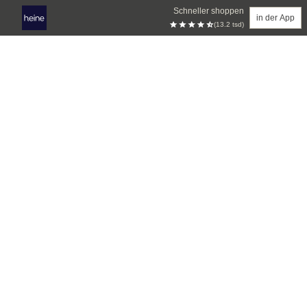
Schneller shoppen
in der App
(13.2 tsd)
Zum Hauptinhalt springen