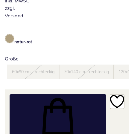
inkl. MwSt.
zzgl.
Versand
natur-rot
Größe
60x90 cm - rechteckig
70x140 cm - rechteckig
120x180