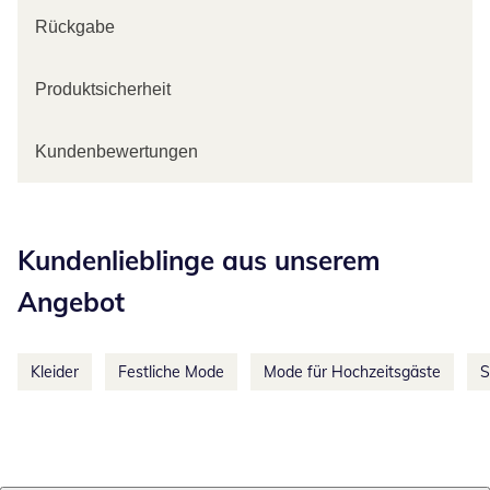
Rückgabe
Produktsicherheit
Kundenbewertungen
Kategorie-Empfehlungen überspringen
Kundenlieblinge aus unserem
Angebot
Kleider
Festliche Mode
Mode für Hochzeitsgäste
S