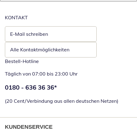
KONTAKT
E-Mail schreiben
Öffnet E-Mail-Client
Alle Kontaktmöglichkeiten
Bestell-Hotline
Täglich von 07:00 bis 23:00 Uhr
Telefonnummer:
0180 - 636 36 36
*
Öffnet Telefon
(20 Cent/Verbindung aus allen deutschen Netzen)
KUNDENSERVICE