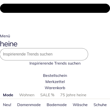
Menü
Inspirierende Trends suchen
Bestellschein
Merkzettel
Warenkorb
Produktkategorien überspringen
Mode
Wohnen
SALE %
75 Jahre heine
Neu!
Damenmode
Bademode
Wäsche
Schuhe