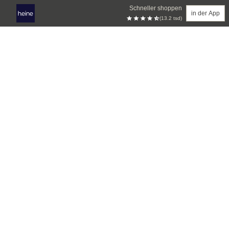
Schneller shoppen
in der App
(13.2 tsd)
Zum Hauptinhalt springen