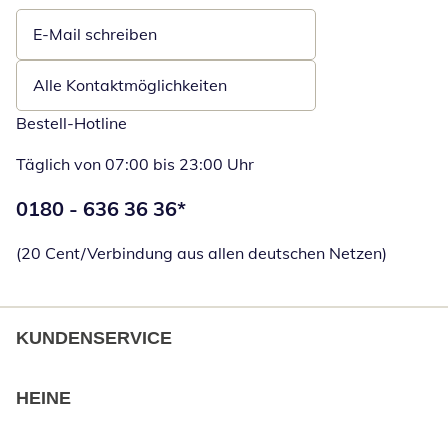
E-Mail schreiben
Öffnet E-Mail-Client
Alle Kontaktmöglichkeiten
Bestell-Hotline
Täglich von 07:00 bis 23:00 Uhr
Telefonnummer:
0180 - 636 36 36
*
Öffnet Telefon
(20 Cent/Verbindung aus allen deutschen Netzen)
KUNDENSERVICE
HEINE