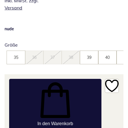
inkl. MwSt. zzgl.
Versand
nude
Größe
35
36
37
38
39
40
41
In den Warenkorb