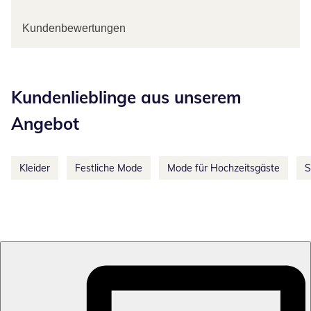
Kundenbewertungen
Kategorie-Empfehlungen überspringen
Kundenlieblinge aus unserem
Angebot
Kleider
Festliche Mode
Mode für Hochzeitsgäste
S