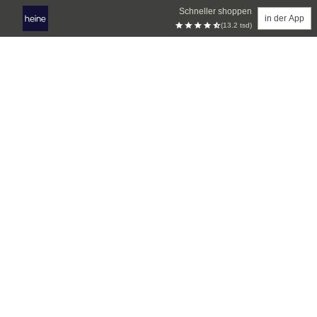
Schneller shoppen
in der App
(13.2 tsd)
Zum Hauptinhalt springen