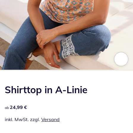
Zum Vergrößern auf das Bild klicken
Shirttop in A-Linie
24,99 €
24,99 €
ab
inkl. MwSt. zzgl.
Versand