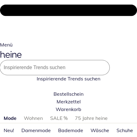
Menü
Inspirierende Trends suchen
Bestellschein
Merkzettel
Warenkorb
Produktkategorien überspringen
Mode
Wohnen
SALE %
75 Jahre heine
Neu!
Damenmode
Bademode
Wäsche
Schuhe