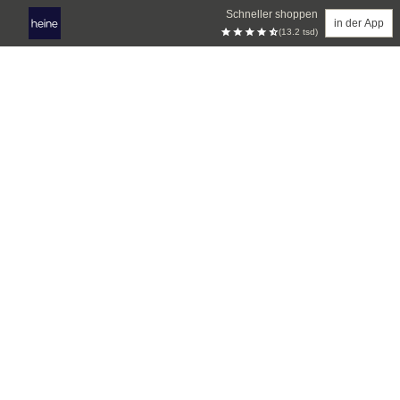
Schneller shoppen
in der App
(13.2 tsd)
Zum Hauptinhalt springen