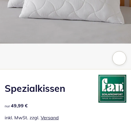
Zum Vergrößern auf das Bild klicken
Spezialkissen
49,99 €
49,99 €
nur
inkl. MwSt. zzgl.
Versand