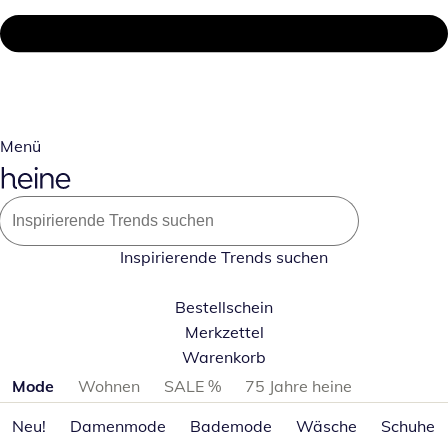
Menü
Inspirierende Trends suchen
Bestellschein
Merkzettel
Warenkorb
Produktkategorien überspringen
Mode
Wohnen
SALE %
75 Jahre heine
Neu!
Damenmode
Bademode
Wäsche
Schuhe